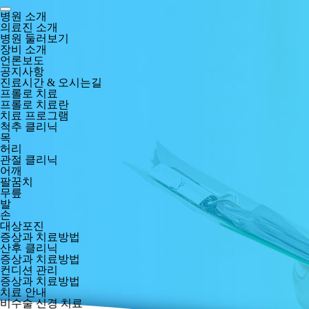
병원 소개
의료진 소개
병원 둘러보기
장비 소개
언론보도
공지사항
진료시간 & 오시는길
프롤로 치료
프롤로 치료란
치료 프로그램
척추 클리닉
목
허리
관절 클리닉
어깨
팔꿈치
무릎
발
손
대상포진
증상과 치료방법
산후 클리닉
증상과 치료방법
컨디션 관리
증상과 치료방법
치료 안내
비수술 신경 치료